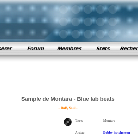
Sample de Montara - Blue lab beats
- RnB, Soul -
Titre:
Montara
Artiste:
Bobby hutcherson