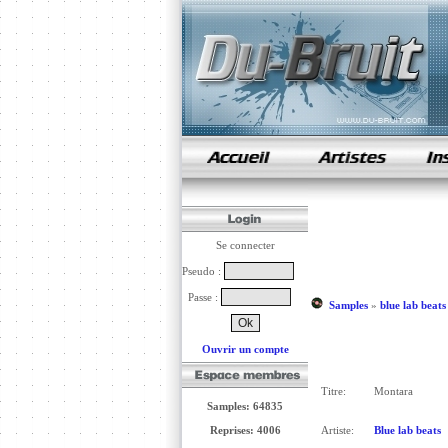
samples de rap
Se connecter
Pseudo :
Passe :
Samples
»
blue lab beats
Ouvrir un compte
Titre:
Montara
Samples: 64835
Reprises: 4006
Artiste:
Blue lab beats