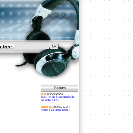
scez
:
(06/06/2026)
Salut, je suis à la recherche de
ces sons, je ne...
raptorz
:
(28/03/2026)
reprise d'un instru ricain ?