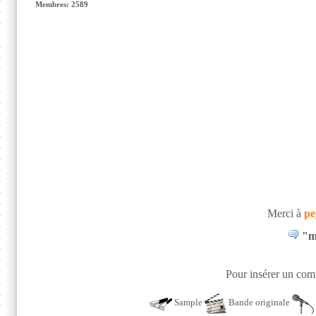
Membres: 2589
Merci à
pe
"m
Pour insérer un comm
Sample
Bande originale