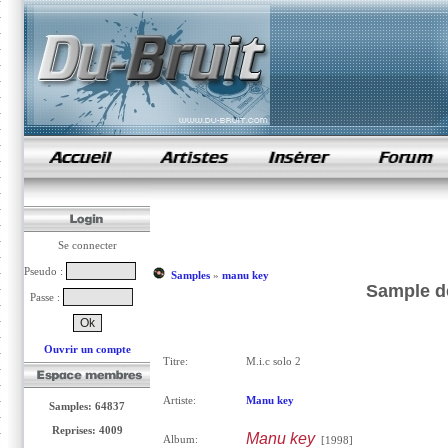
samples de rap
Se connecter
Pseudo :
Samples
»
manu key
Sample de
Passe :
Ouvrir un compte
Titre:
M.i.c solo 2
Artiste:
Manu key
Samples: 64837
Reprises: 4009
Manu key
Album:
[1998]