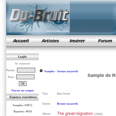
samples de rap
Se connecter
Pseudo :
Samples
»
bronze nazareth
Sample de Ra
Passe :
Ouvrir un compte
Titre:
Rare breed
Artiste:
Bronze nazareth
Samples: 64872
Reprises: 4010
The great migration
Album:
[2006]