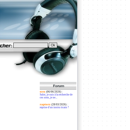
scez
:
(06/06/2026)
Salut, je suis à la recherche de
ces sons, je ne...
raptorz
:
(28/03/2026)
reprise d'un instru ricain ?