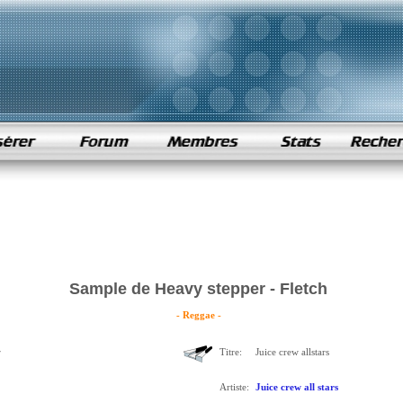
Sample de Heavy stepper - Fletch
- Reggae -
r
Titre:
Juice crew allstars
Artiste:
Juice crew all stars