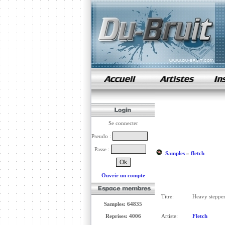
samples de rap
Se connecter
Pseudo :
Passe :
Samples
»
fletch
Ouvrir un compte
Titre:
Heavy steppe
Samples: 64835
Reprises: 4006
Artiste:
Fletch