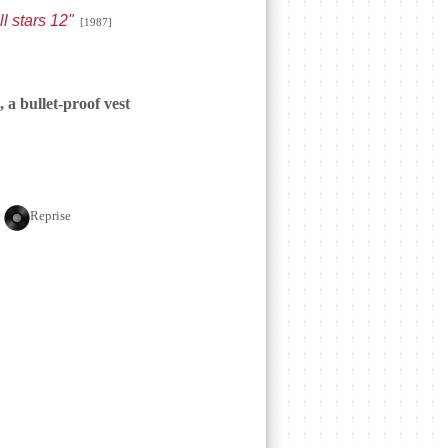
ll stars 12"
[1987]
 a bullet-proof vest
e
Reprise