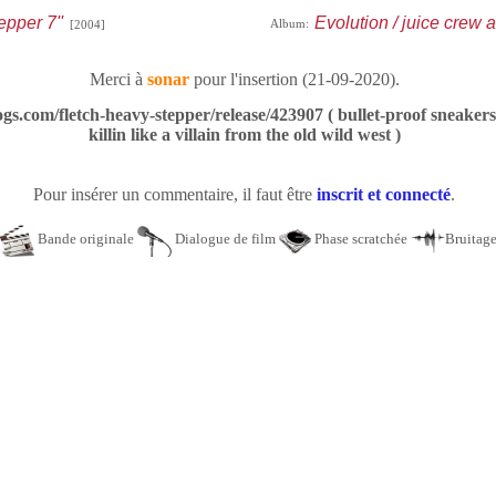
pper 7''
Evolution / juice crew a
Album:
[2004]
Merci à
sonar
pour l'insertion (21-09-2020).
gs.com/fletch-heavy-stepper/release/423907 ( bullet-proof sneakers,
killin like a villain from the old wild west )
Pour insérer un commentaire, il faut être
inscrit et connecté
.
Bande originale
Dialogue de film
Phase scratchée
Bruitag