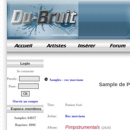
samples de rap
Se connecter
Pseudo :
Samples
»
roc marciano
Sample de P
Passe :
Ouvrir un compte
Titre:
Passion fruit
Artiste:
Roc marciano
Samples: 64837
Reprises: 4006
Pimpstrumentals
Album:
[2020]