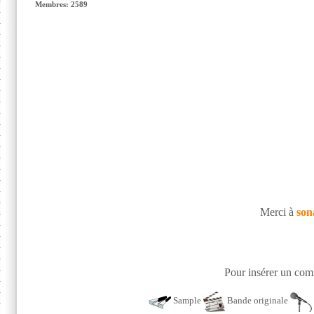
Membres: 2589
Merci à
son
Pour insérer un comm
Sample
Bande originale