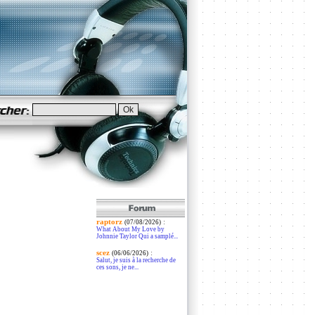
raptorz
:
(07/08/2026)
What About My Love by
Johnnie Taylor Qui a samplé...
scez
:
(06/06/2026)
Salut, je suis à la recherche de
ces sons, je ne...