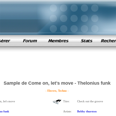
Sample de Come on, let's move - Thelonius funk
- Electro, Techno -
, let's move
Titre:
Check out the groove
us funk
Artiste:
Bobby thurston