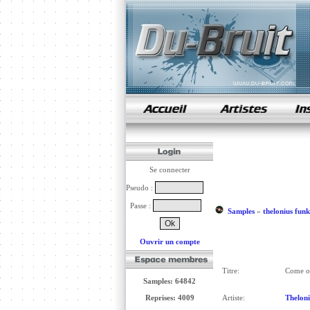
samples de rap
Se connecter
Pseudo :
Passe :
Samples
»
thelonius funk
Ouvrir un compte
Titre:
Come on
Samples: 64842
Reprises: 4009
Artiste:
Theloni