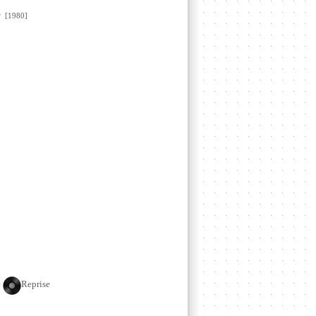
e
[1980]
e
Reprise