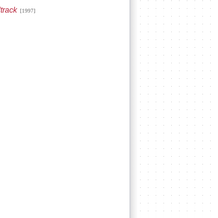
track
[1997]