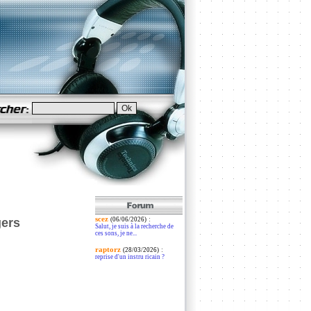
scez
:
gers
(06/06/2026)
Salut, je suis à la recherche de
ces sons, je ne...
raptorz
:
(28/03/2026)
reprise d'un instru ricain ?