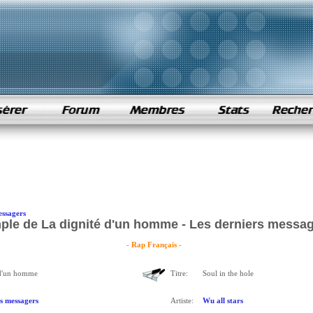
essagers
ple de La dignité d'un homme - Les derniers messa
- Rap Français -
 d'un homme
Titre:
Soul in the hole
s messagers
Artiste:
Wu all stars