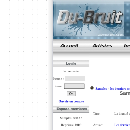
samples de rap
Se connecter
Pseudo :
Passe :
Samples
»
les derniers m
Sam
Ouvrir un compte
Titre:
La dignité
Samples: 64837
Reprises: 4009
Artiste:
Les dernier