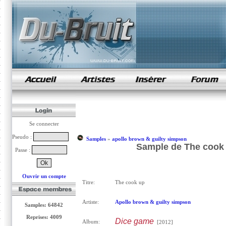
samples de rap
Se connecter
Pseudo :
Samples
»
apollo brown & guilty simpson
Sample de The cook 
Passe :
Ouvrir un compte
Titre:
The cook up
Artiste:
Apollo brown & guilty simpson
Samples: 64842
Reprises: 4009
Dice game
Album:
[2012]