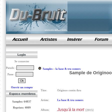
samples de rap
Se connecter
Pseudo :
Samples
»
la base & tru comers
Sample de Originoo 
Passe :
Ouvrir un compte
Titre:
Originoo comin thru
Artiste:
La base & tru comers
Samples: 64837
Reprises: 4009
Jusqu'à la mort
Album:
[2015]