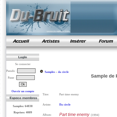
samples de rap
Se connecter
Pseudo :
Samples
»
da circle
Sample de P
Passe :
Ouvrir un compte
Titre:
Part time enemy
Artiste:
Da circle
Samples: 64838
Reprises: 4009
Part time enemy
Album:
[1994]