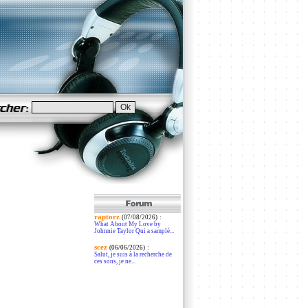
raptorz
:
(07/08/2026)
What About My Love by
Johnnie Taylor Qui a samplé...
scez
:
(06/06/2026)
Salut, je suis à la recherche de
ces sons, je ne...