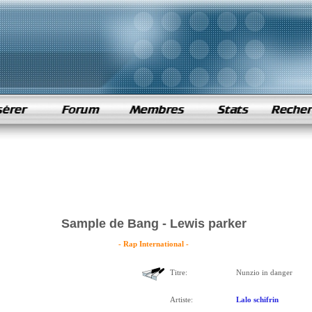
Sample de Bang - Lewis parker
- Rap International -
Titre:
Nunzio in danger
Artiste:
Lalo schifrin