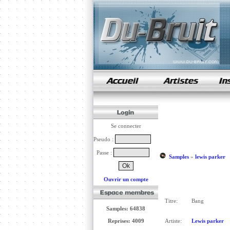
samples de rap
Se connecter
Pseudo :
Passe :
Samples
»
lewis parker
Ouvrir un compte
Titre:
Bang
Samples: 64838
Reprises: 4009
Artiste:
Lewis parker