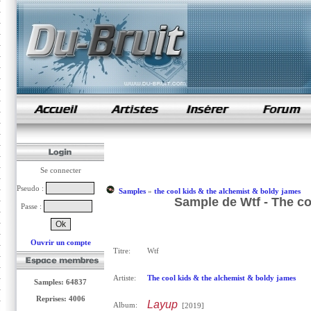
samples de rap
Se connecter
Pseudo :
Samples
»
the cool kids & the alchemist & boldy james
Sample de Wtf - The co
Passe :
Ouvrir un compte
Titre:
Wtf
Artiste:
The cool kids & the alchemist & boldy james
Samples: 64837
Reprises: 4006
Layup
Album:
[2019]