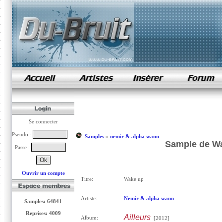
samples de rap
Se connecter
Pseudo :
Samples
»
nemir & alpha wann
Sample de Wa
Passe :
Ouvrir un compte
Titre:
Wake up
Artiste:
Nemir & alpha wann
Samples: 64841
Reprises: 4009
Ailleurs
Album:
[2012]