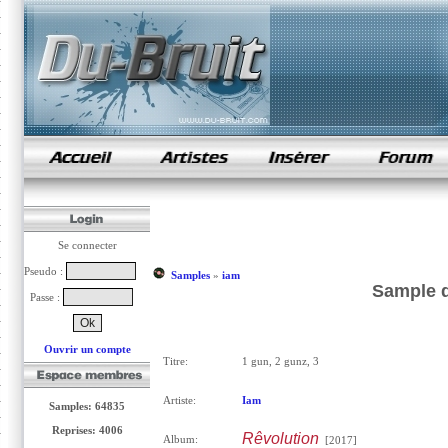
samples de rap
Se connecter
Pseudo :
Samples
»
iam
Sample d
Passe :
Ouvrir un compte
Titre:
1 gun, 2 gunz, 3
Artiste:
Iam
Samples: 64835
Reprises: 4006
Rêvolution
Album:
[2017]