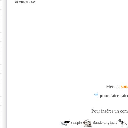
Membres: 2589
Merci à
son
pour faire tai
Pour insérer un comm
Sample
Bande originale