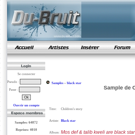
samples de rap
Se connecter
Pseudo :
Samples
»
black star
Sample de Ch
Passe :
Ouvrir un compte
Titre:
Children's story
Artiste:
Black star
Samples: 64872
Reprises: 4010
Mos def & talib kweli are black star
Album: