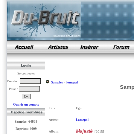
samples de rap
Se connecter
Pseudo :
Samples
»
lomepal
Samp
Passe :
Ouvrir un compte
Titre:
Ego
Artiste:
Lomepal
Samples: 64839
Reprises: 4009
Majesté
Album:
[2015]