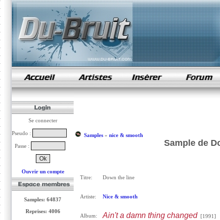
samples de rap
Se connecter
Pseudo :
Samples
»
nice & smooth
Sample de Do
Passe :
Ouvrir un compte
Titre:
Down the line
Artiste:
Nice & smooth
Samples: 64837
Reprises: 4006
Ain't a damn thing changed
Album:
[1991]