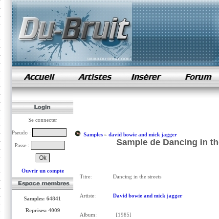
samples de rap
Se connecter
Pseudo :
Samples
»
david bowie and mick jagger
Sample de Dancing in th
Passe :
Ouvrir un compte
Titre:
Dancing in the streets
Artiste:
David bowie and mick jagger
Samples: 64841
Reprises: 4009
Album:
[1985]