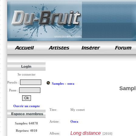
samples de rap
Se connecter
Pseudo :
Samples
»
onra
Sampl
Passe :
Ouvrir un compte
Titre:
My comet
Artiste:
Onra
Samples: 64878
Reprises: 4010
Long distance
Album:
[2010]