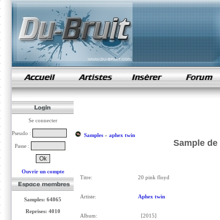
samples de rap
Se connecter
Pseudo :
Samples
»
aphex twin
Sample de 
Passe :
Ouvrir un compte
Titre:
20 pink floyd
Artiste:
Aphex twin
Samples: 64865
Reprises: 4010
Album:
[2015]