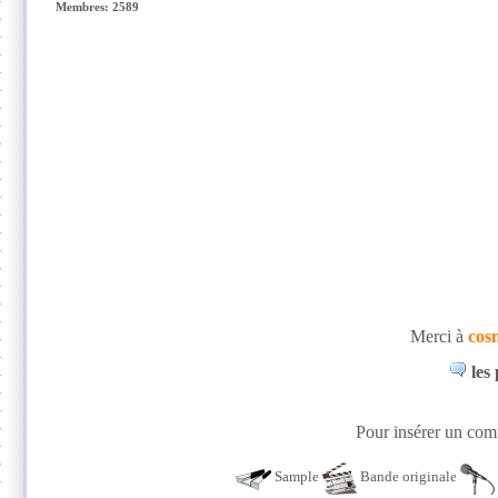
Membres: 2589
Merci à
cos
les
Pour insérer un comm
Sample
Bande originale