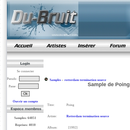
samples de rap
Se connecter
Pseudo :
Samples
»
rotterdam termination source
Sample de Poing 
Passe :
Ouvrir un compte
Titre:
Poing
Artiste:
Rotterdam termination source
Samples: 64851
Reprises: 4010
Album:
[1992]