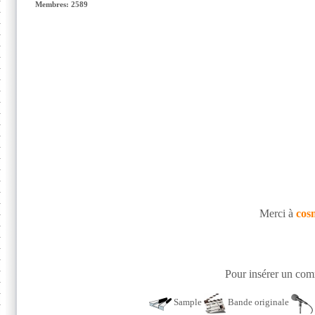
Membres: 2589
Merci à
cos
Pour insérer un comm
Sample
Bande originale