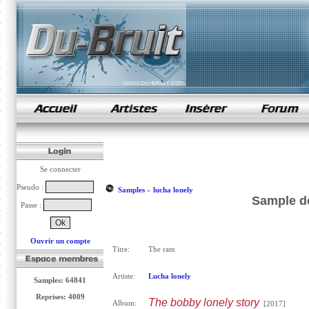
samples de rap
Se connecter
Pseudo :
Samples
»
lucha lonely
Sample de
Passe :
Ouvrir un compte
Titre:
The ram
Artiste:
Lucha lonely
Samples: 64841
Reprises: 4009
The bobby lonely story
Album:
[2017]