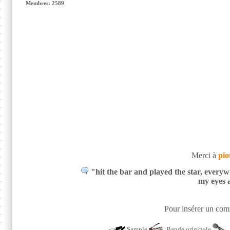
Membres: 2589
Merci à
pio
"hit the bar and played the star, everywh
my eyes 
Pour insérer un comm
Sample
Bande originale