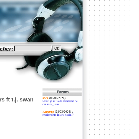
scez
:
 ft t.j. swan
(06/06/2026)
Salut, je suis à la recherche de
ces sons, je ne...
raptorz
:
(28/03/2026)
reprise d'un instru ricain ?