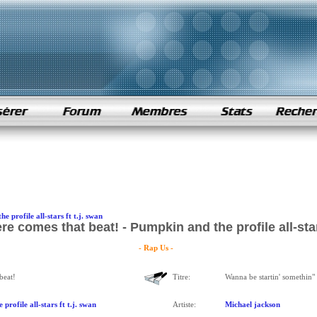
e profile all-stars ft t.j. swan
e comes that beat! - Pumpkin and the profile all-stars
- Rap Us -
beat!
Titre:
Wanna be startin' somethin"
profile all-stars ft t.j. swan
Artiste:
Michael jackson