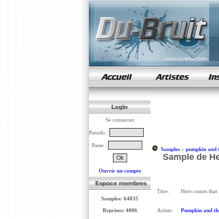
samples de rap
Se connecter
Pseudo :
Passe :
Samples
»
pumpkin and th
Sample de Her
Ouvrir un compte
Titre:
Here comes that 
Samples: 64835
Reprises: 4006
Artiste:
Pumpkin and the 