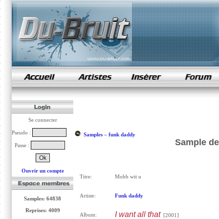
samples de rap
Se connecter
Pseudo :
Samples
»
funk daddy
Sample de
Passe :
Ouvrir un compte
Titre:
Mobb wit u
Artiste:
Funk daddy
Samples: 64838
Reprises: 4009
I want all that
Album:
[2001]