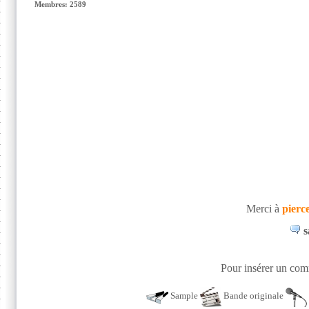
Membres: 2589
Merci à
pierc
s
Pour insérer un comm
Sample
Bande originale