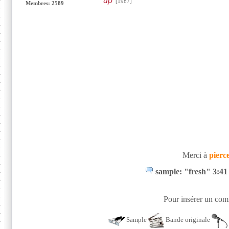
up
[1987]
Membres: 2589
Merci à
pierc
sample: "fresh" 3:41
Pour insérer un comm
Sample
Bande originale