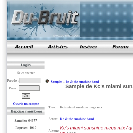
samples de rap
Se connecter
Pseudo :
Samples
»
kc & the sunshine band
Sample de Kc's miami sun
Passe :
Ouvrir un compte
Titre:
Kc's miami sunshine mega mix
Artiste:
Kc & the sunshine band
Samples: 64877
Kc's miami sunshine mega mix / giv
Reprises: 4010
Album: