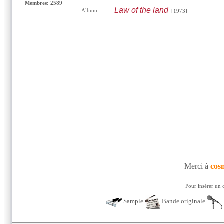
Membres: 2589
Law of the land
Album:
[1973]
Merci à
cos
Pour insérer un 
Sample
Bande originale