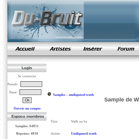
samples de rap
Se connecter
Pseudo :
Passe :
Samples
»
undisputed truth
Sample de Wa
Ouvrir un compte
Titre:
Walk on by
Samples: 64851
Reprises: 4010
Artiste:
Undisputed truth