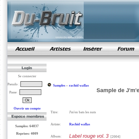
samples de rap
Se connecter
Pseudo :
Samples
»
rachid wallas
Sample de J'm'e
Passe :
Ouvrir un compte
Titre:
J'm'en bats les nuts
Artiste:
Rachid wallas
Samples: 64837
Reprises: 4009
Label rouge vol. 3
Album:
[2004]