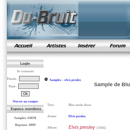
samples de rap
Se connecter
Pseudo :
Samples
»
elvis presley
Sample de Blu
Passe :
Ouvrir un compte
Titre:
Blue suede shoes
Artiste:
Elvis presley
Samples: 64838
Reprises: 4009
Elvis presley
Album:
[1956]