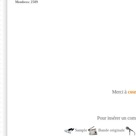
Membres: 2589
Merci à
cos
Pour insérer un comm
Sample
Bande originale