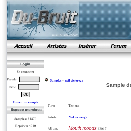
samples de rap
Se connecter
Pseudo :
Samples
»
neil cicierega
Sample de
Passe :
Ouvrir un compte
Titre:
The end
Artiste:
Neil cicierega
Samples: 64879
Reprises: 4010
Mouth moods
Album:
[2017]