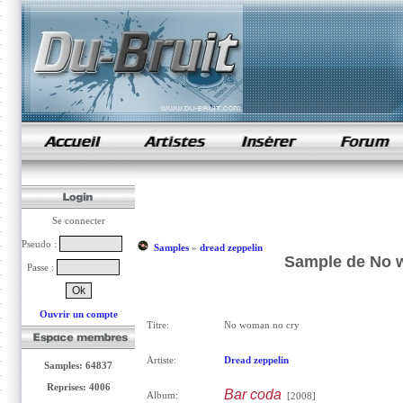
samples de rap
Se connecter
Pseudo :
Samples
»
dread zeppelin
Sample de No w
Passe :
Ouvrir un compte
Titre:
No woman no cry
Artiste:
Dread zeppelin
Samples: 64837
Reprises: 4006
Bar coda
Album:
[2008]