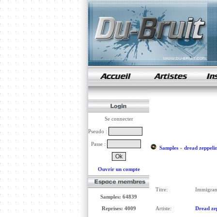
samples de rap
Se connecter
Pseudo :
Passe :
Samples
»
dread zeppeli
Ouvrir un compte
Titre:
Immigran
Samples: 64839
Reprises: 4009
Artiste:
Dread ze