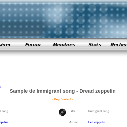
n
Sample de Immigrant song - Dread zeppelin
- Pop, Variété -
t song
Titre:
Immigrant song
ppelin
Artiste:
Led zeppelin