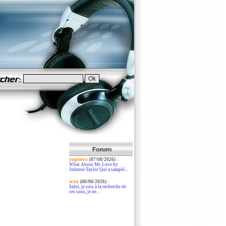
raptorz
:
(07/08/2026)
What About My Love by
Johnnie Taylor Qui a samplé...
scez
:
(06/06/2026)
Salut, je suis à la recherche de
ces sons, je ne...