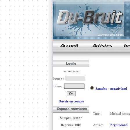
samples de rap
Se connecter
Pseudo :
Passe :
Samples
»
negativland
Ouvrir un compte
Titre:
Michael jacks
Samples: 64837
Reprises: 4006
Artiste:
Negativland