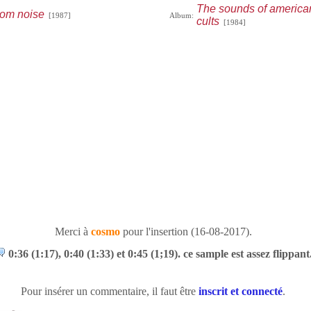
The sounds of americ
rom noise
[1987]
Album:
cults
[1984]
Merci à
cosmo
pour l'insertion (16-08-2017).
0:36 (1:17), 0:40 (1:33) et 0:45 (1;19). ce sample est assez flippant
Pour insérer un commentaire, il faut être
inscrit et connecté
.