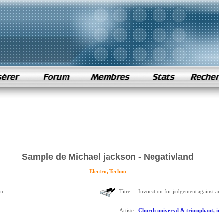
Sample de Michael jackson - Negativland
- Electro, Techno -
on
Titre:
Invocation for judgement against a
Artiste:
Church universal & triumphant, inc