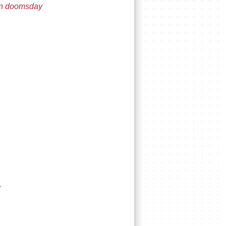
an doomsday
.