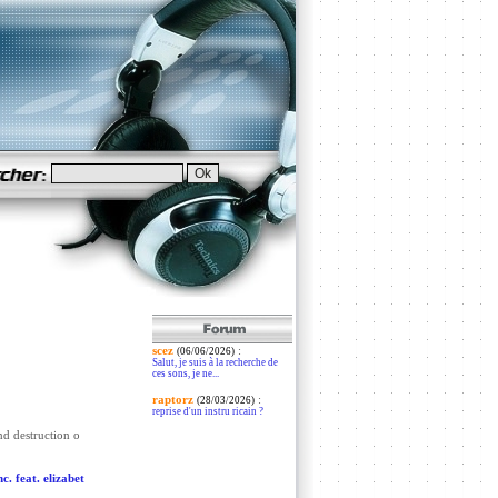
scez
:
(06/06/2026)
Salut, je suis à la recherche de
ces sons, je ne...
raptorz
:
(28/03/2026)
reprise d'un instru ricain ?
nd destruction o
. feat. elizabet