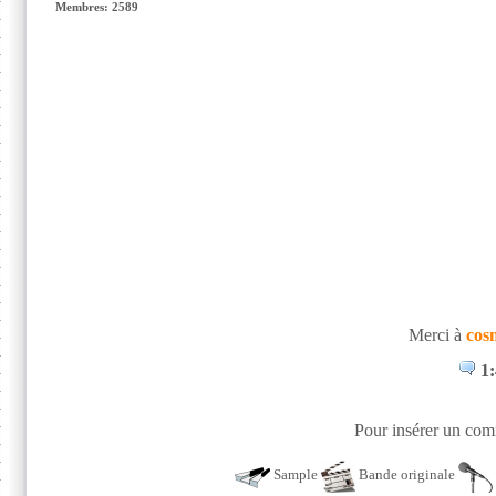
Membres: 2589
Merci à
cos
1:
Pour insérer un comm
Sample
Bande originale