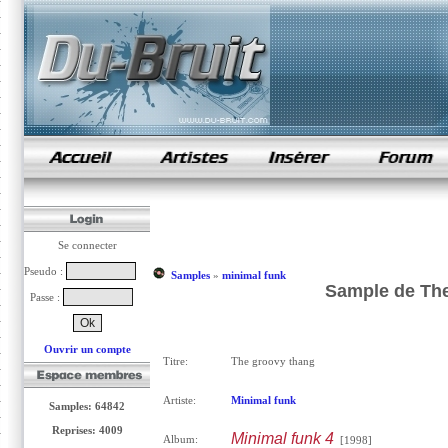
samples de rap
Se connecter
Pseudo :
Samples
»
minimal funk
Sample de The
Passe :
Ouvrir un compte
Titre:
The groovy thang
Artiste:
Minimal funk
Samples: 64842
Reprises: 4009
Minimal funk 4
Album:
[1998]