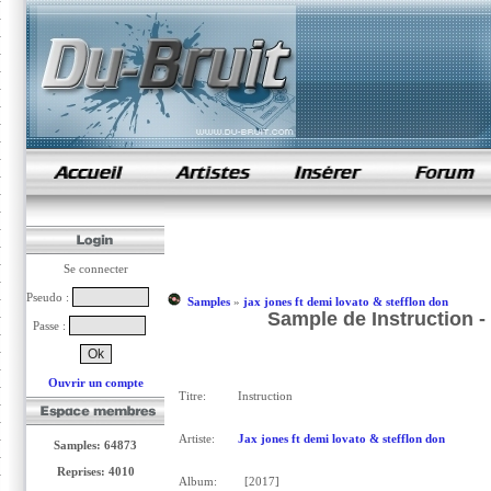
samples de rap
Se connecter
Pseudo :
Samples
»
jax jones ft demi lovato & stefflon don
Sample de Instruction - 
Passe :
Ouvrir un compte
Titre:
Instruction
Artiste:
Jax jones ft demi lovato & stefflon don
Samples: 64873
Reprises: 4010
Album:
[2017]