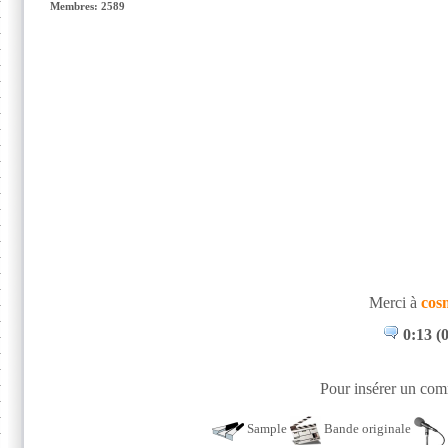
Membres: 2589
Merci à
cos
0:13 (
Pour insérer un comm
Sample
Bande originale