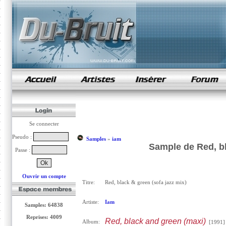
samples de rap
Se connecter
Pseudo :
Samples
»
iam
Sample de Red, bl
Passe :
Ouvrir un compte
Titre:
Red, black & green (sofa jazz mix)
Artiste:
Iam
Samples: 64838
Reprises: 4009
Red, black and green (maxi)
Album:
[1991]