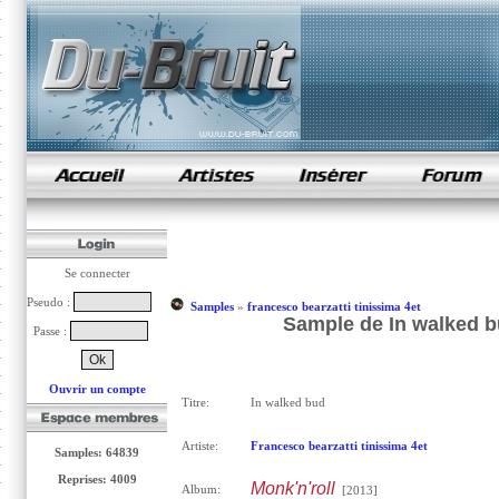
samples de rap
Se connecter
Pseudo :
Samples
»
francesco bearzatti tinissima 4et
Sample de In walked bu
Passe :
Ouvrir un compte
Titre:
In walked bud
Artiste:
Francesco bearzatti tinissima 4et
Samples: 64839
Reprises: 4009
Monk'n'roll
Album:
[2013]