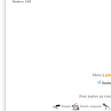
Membres: 2589
Merci à
pio
fusio
Pour insérer un comm
Sample
Bande originale