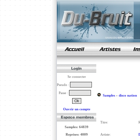
samples de rap
Se connecter
Pseudo :
Passe :
Samples
»
disco nation
Ouvrir un compte
Titre:
R
Samples: 64839
Reprises: 4009
Artiste:
D