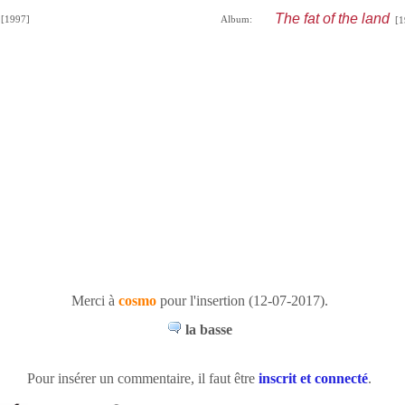
The fat of the land
[1997]
Album:
[1
Merci à
cosmo
pour l'insertion (12-07-2017).
la basse
Pour insérer un commentaire, il faut être
inscrit et connecté
.