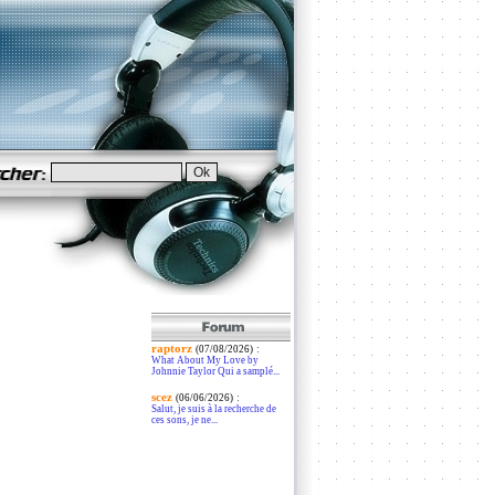
raptorz
:
(07/08/2026)
What About My Love by
Johnnie Taylor Qui a samplé...
scez
:
(06/06/2026)
Salut, je suis à la recherche de
ces sons, je ne...