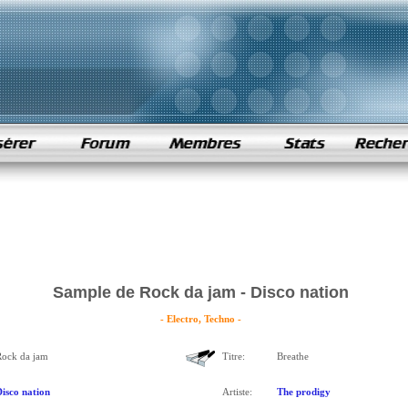
Sample de Rock da jam - Disco nation
- Electro, Techno -
ock da jam
Titre:
Breathe
isco nation
Artiste:
The prodigy