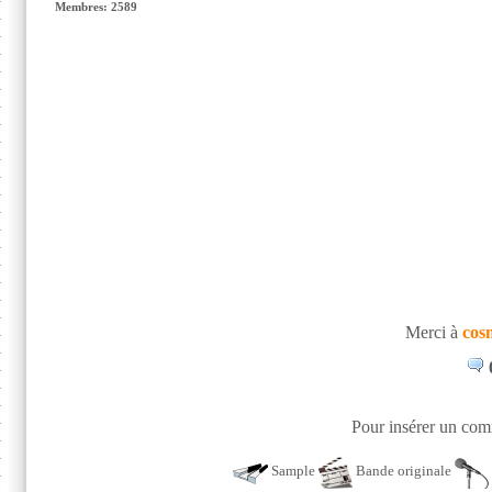
Membres: 2589
Merci à
cos
Pour insérer un comm
Sample
Bande originale