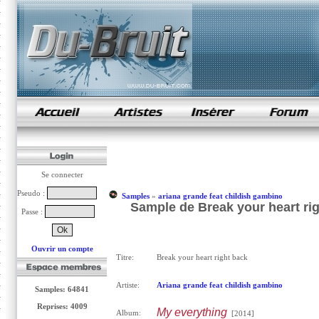
samples de rap
Se connecter
Pseudo :
Samples
»
ariana grande feat childish gambino
Sample de Break your heart rig
Passe :
Ouvrir un compte
Titre:
Break your heart right back
Artiste:
Ariana grande feat childish gambino
Samples: 64841
Reprises: 4009
My everything
Album:
[2014]