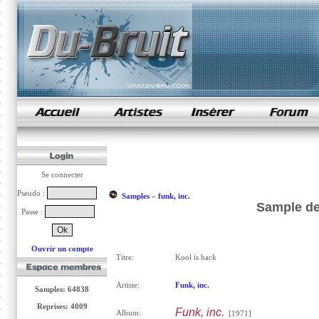
samples de rap
Se connecter
Pseudo :
Samples
»
funk, inc.
Sample de 
Passe :
Ouvrir un compte
Titre:
Kool is back
Artiste:
Funk, inc.
Samples: 64838
Reprises: 4009
Funk, inc.
Album:
[1971]