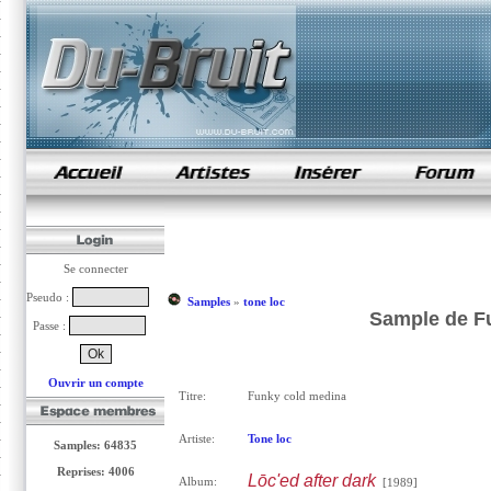
samples de rap
Se connecter
Pseudo :
Samples
»
tone loc
Sample de Fu
Passe :
Ouvrir un compte
Titre:
Funky cold medina
Artiste:
Tone loc
Samples: 64835
Reprises: 4006
Lōc'ed after dark
Album:
[1989]