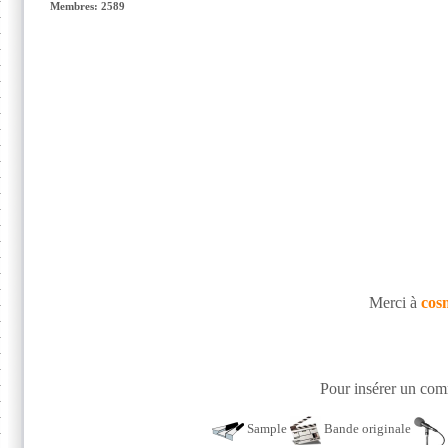
Membres: 2589
Merci à
cos
Pour insérer un comm
Sample
Bande originale