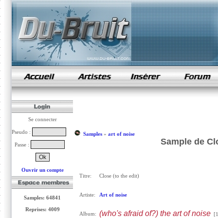
samples de rap
Se connecter
Pseudo :
Samples
»
art of noise
Sample de Clos
Passe :
Ouvrir un compte
Titre:
Close (to the edit)
Artiste:
Art of noise
Samples: 64841
Reprises: 4009
(who's afraid of?) the art of noise
Album:
[1