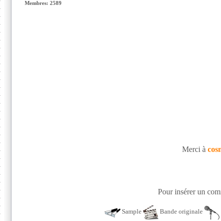
Membres: 2589
Merci à
cos
Pour insérer un comm
Sample
Bande originale