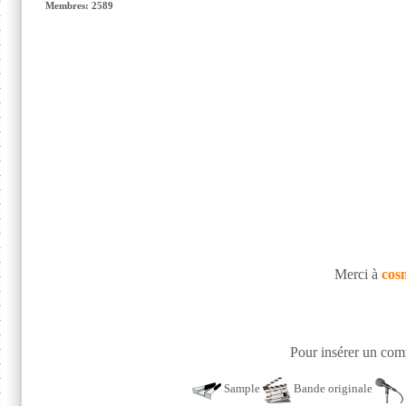
Membres: 2589
Merci à
cos
Pour insérer un comm
Sample
Bande originale