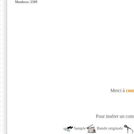
Membres: 2589
Merci à
cos
Pour insérer un comm
Sample
Bande originale