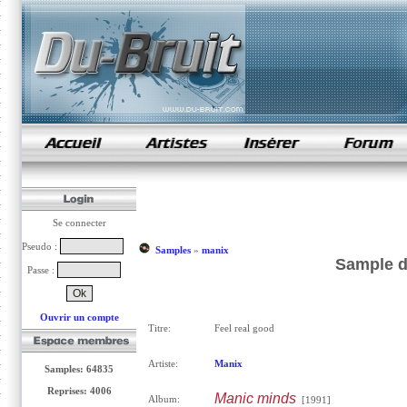
samples de rap
Se connecter
Pseudo :
Samples
»
manix
Sample d
Passe :
Ouvrir un compte
Titre:
Feel real good
Artiste:
Manix
Samples: 64835
Reprises: 4006
Manic minds
Album:
[1991]