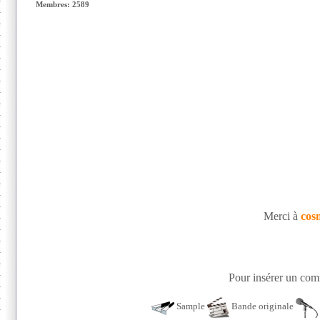
Membres: 2589
Merci à
cos
Pour insérer un comm
Sample
Bande originale