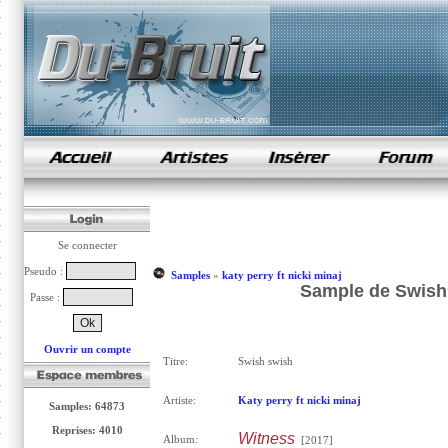
samples de rap
Se connecter
Pseudo :
Samples
»
katy perry ft nicki minaj
Sample de Swish s
Passe :
Ouvrir un compte
Titre:
Swish swish
Artiste:
Katy perry ft nicki minaj
Samples: 64873
Reprises: 4010
Witness
Album:
[2017]