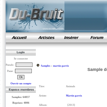
samples de rap
Se connecter
Pseudo :
Samples
»
martin garrix
Sample de
Passe :
Ouvrir un compte
Titre:
Animals
Artiste:
Martin garrix
Samples: 64837
Reprises: 4006
Album:
[2013]