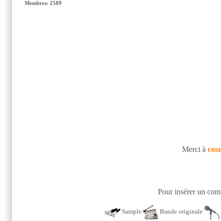
Membres: 2589
Merci à
cos
Pour insérer un comm
Sample
Bande originale