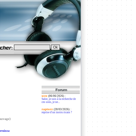
scez
:
(06/06/2026)
Salut, je suis à la recherche de
ces sons, je ne...
raptorz
:
(28/03/2026)
reprise d'un instru ricain ?
sauvage)
bruizza