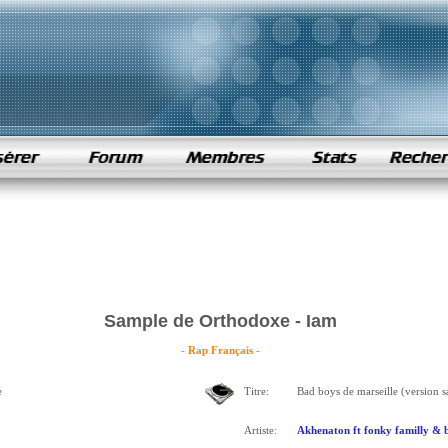
Sample de Orthodoxe - Iam
- Rap Français -
e
Titre:
Bad boys de marseille (version 
Artiste:
Akhenaton ft fonky familly & 