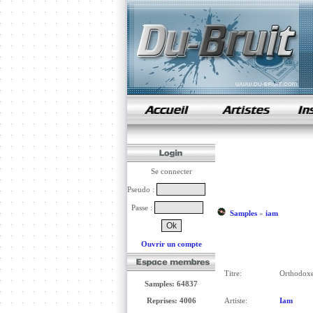
samples de rap
Se connecter
Pseudo :
Passe :
Samples
»
iam
Ouvrir un compte
Titre:
Orthodox
Samples: 64837
Reprises: 4006
Artiste:
Iam