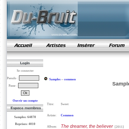
samples de rap
Se connecter
Pseudo :
Samples
»
common
Sampl
Passe :
Ouvrir un compte
Titre:
Sweet
Artiste:
Common
Samples: 64878
Reprises: 4010
The dreamer, the believer
Album:
[2011]