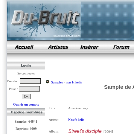
samples de rap
Se connecter
Pseudo :
Samples
»
nas ft kelis
Sample de A
Passe :
Ouvrir un compte
Titre:
American way
Artiste:
Nas ft kelis
Samples: 64841
Reprises: 4009
Street's disciple
Album:
[2004]