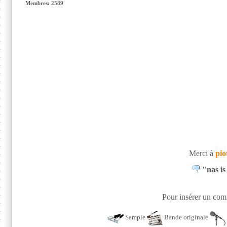
Membres: 2589
Merci à
pio
"nas is
Pour insérer un comm
Sample
Bande originale