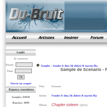
samples de rap
Se connecter
Pseudo :
Samples
»
femdot ft dmr, bk dubois & martin $ky
Sample de Scenario - 
Passe :
Ouvrir un compte
Titre:
Scenario
Artiste:
Femdot ft dmr, bk dubois & martin $ky
Samples: 64838
Reprises: 4009
Chapter sixteen
Album:
[2013]