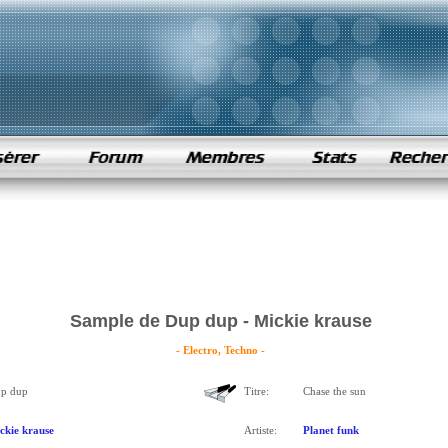
Sample de Dup dup - Mickie krause
- Electro, Techno -
p dup
Titre:
Chase the sun
ckie krause
Artiste:
Planet funk