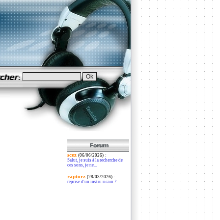
scez
:
(06/06/2026)
Salut, je suis à la recherche de
ces sons, je ne...
raptorz
:
(28/03/2026)
reprise d'un instru ricain ?