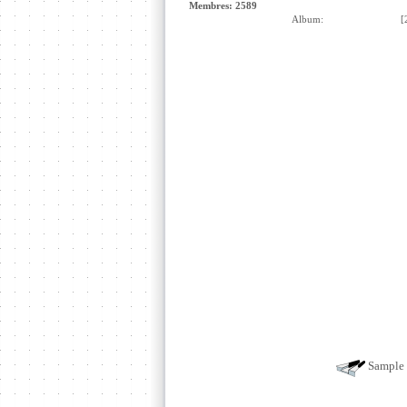
Membres: 2589
Album:
[2
Sample