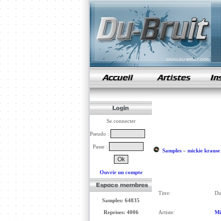
samples de rap
Se connecter
Pseudo :
Passe :
Samples
»
mickie krause
Ouvrir un compte
Titre:
Du
Samples: 64835
Reprises: 4006
Artiste:
Mi